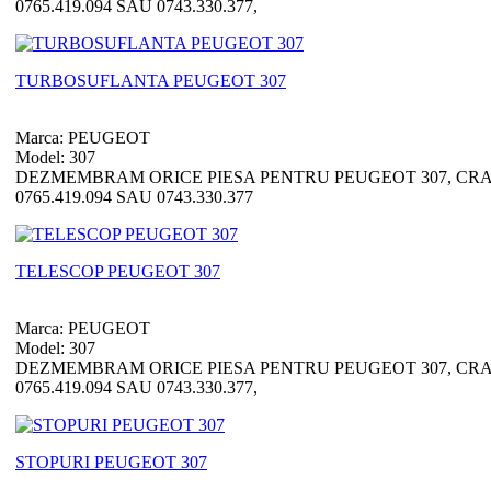
0765.419.094 SAU 0743.330.377,
TURBOSUFLANTA PEUGEOT 307
Marca:
PEUGEOT
Model:
307
DEZMEMBRAM ORICE PIESA PENTRU PEUGEOT 307, CRAI
0765.419.094 SAU 0743.330.377
TELESCOP PEUGEOT 307
Marca:
PEUGEOT
Model:
307
DEZMEMBRAM ORICE PIESA PENTRU PEUGEOT 307, CRAI
0765.419.094 SAU 0743.330.377,
STOPURI PEUGEOT 307