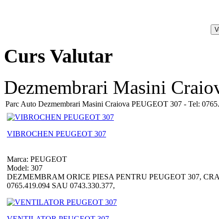
Curs Valutar
Dezmembrari Masini Craiov
Parc Auto Dezmembrari Masini Craiova PEUGEOT 307 - Tel: 0765.
VIBROCHEN PEUGEOT 307
Marca:
PEUGEOT
Model:
307
DEZMEMBRAM ORICE PIESA PENTRU PEUGEOT 307, CRAI
0765.419.094 SAU 0743.330.377,
VENTILATOR PEUGEOT 307