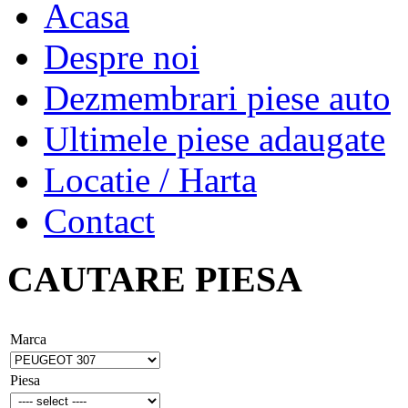
Acasa
Despre noi
Dezmembrari piese auto
Ultimele piese adaugate
Locatie / Harta
Contact
CAUTARE PIESA
Marca
Piesa