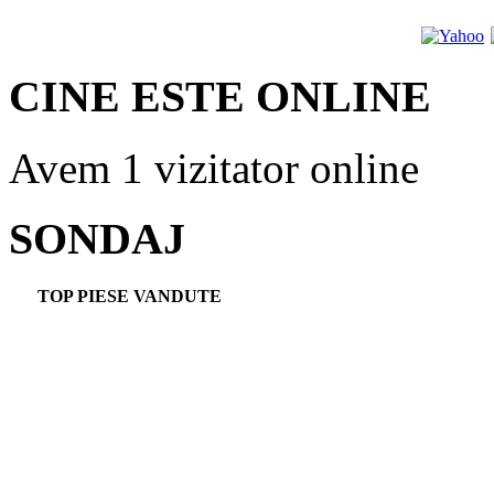
CINE ESTE ONLINE
Avem 1 vizitator online
SONDAJ
TOP PIESE VANDUTE