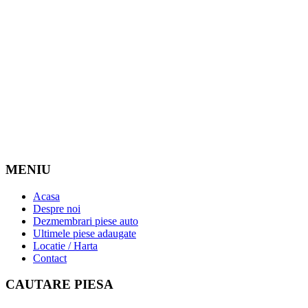
MENIU
Acasa
Despre noi
Dezmembrari piese auto
Ultimele piese adaugate
Locatie / Harta
Contact
CAUTARE PIESA